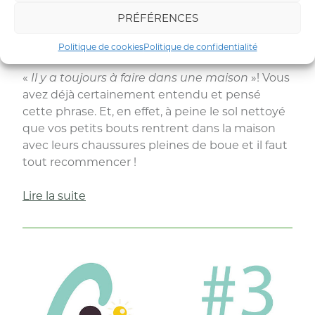
PRÉFÉRENCES
Je prépare mes produits d’entretien moi-
même !
Politique de cookies
Politique de confidentialité
«
Il y a toujours à faire dans une maison
»! Vous
avez déjà certainement entendu et pensé
cette phrase. Et, en effet, à peine le sol nettoyé
que vos petits bouts rentrent dans la maison
avec leurs chaussures pleines de boue et il faut
tout recommencer !
« Je
Lire la suite
prépare
mes
produits
d’entretien
moi-
même
! »