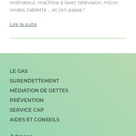
ordinateur, machine à laver, télévision, micro-
ondes, tablette … et j’en passe !
« Réparer
Lire la suite
plutôt
qu’acheter
neuf
! »
LE GAS
SURENDETTEMENT
MÉDIATION DE DETTES
PRÉVENTION
SERVICE CAP
AIDES ET CONSEILS