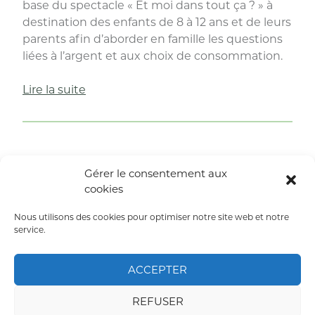
base du spectacle « Et moi dans tout ça ? » à
destination des enfants de 8 à 12 ans et de leurs
parents afin d’aborder en famille les questions
liées à l’argent et aux choix de consommation.
« «Et
Lire la suite
moi
dans
tout
ça?»,
Gérer le consentement aux
une
cookies
animation
en
Nous utilisons des cookies pour optimiser notre site web et notre
famille
service.
autour
de
ACCEPTER
la
précarité. »
REFUSER