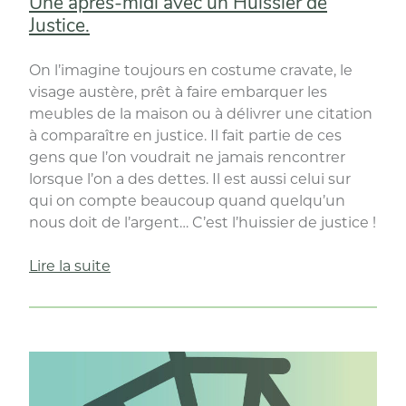
Une après-midi avec un Huissier de
Justice.
On l’imagine toujours en costume cravate, le
visage austère, prêt à faire embarquer les
meubles de la maison ou à délivrer une citation
à comparaître en justice. Il fait partie de ces
gens que l’on voudrait ne jamais rencontrer
lorsque l’on a des dettes. Il est aussi celui sur
qui on compte beaucoup quand quelqu’un
nous doit de l’argent… C’est l’huissier de justice !
« Une
Lire la suite
après-
midi
avec
un
Huissier
de