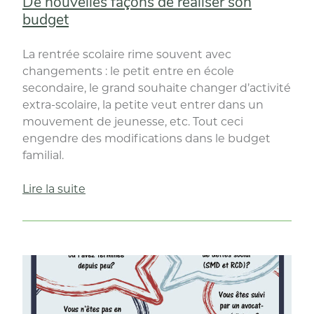
De nouvelles façons de réaliser son
budget
La rentrée scolaire rime souvent avec
changements : le petit entre en école
secondaire, le grand souhaite changer d’activité
extra-scolaire, la petite veut entrer dans un
mouvement de jeunesse, etc. Tout ceci
engendre des modifications dans le budget
familial.
« De
Lire la suite
nouvelles
façons
de
réaliser
son
budget »