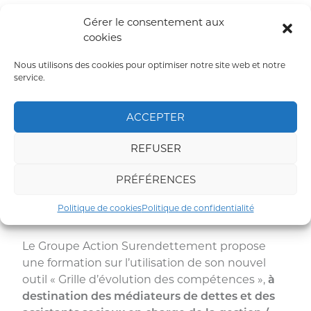
CAP
Gérer le consentement aux
pour
cookies
une
situation
Nous utilisons des cookies pour optimiser notre site web et notre
service.
financière
plus
saine »
ACCEPTER
REFUSER
PRÉFÉRENCES
Formation sur l’utilisation de l’outil «
Politique de cookies
Politique de confidentialité
Grille d’évolution des compétences ».
Le Groupe Action Surendettement propose
une formation sur l’utilisation de son nouvel
outil « Grille d’évolution des compétences »,
à
destination des
médiateurs de dettes et des