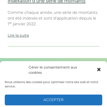
Indexation d’une série de montants
Comme chaque année, une série de montants
ont été indexés et sont d’application depuis le
er
1
janvier 2022.
« Indexation
Lire la suite
d’une
série
de
montants »
Gérer le consentement aux
LE GAS
cookies
SURENDETTEMENT
Nous utilisons des cookies pour optimiser notre site web et notre
service.
MÉDIATION DE DETTES
PRÉVENTION
ACCEPTER
SERVICE CAP