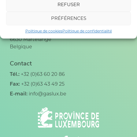
REFUSER
AIDES ET CONSEILS
PRÉFÉRENCES
Adresse
Politique de cookies
Politique de confidentialité
Grand Rue, 4
6630
Martelange
Belgique
Contact
Tél.:
+32 (0)63 60 20 86
Fax:
+32 (0)63 43 49 25
E-mail:
info@gaslux.be