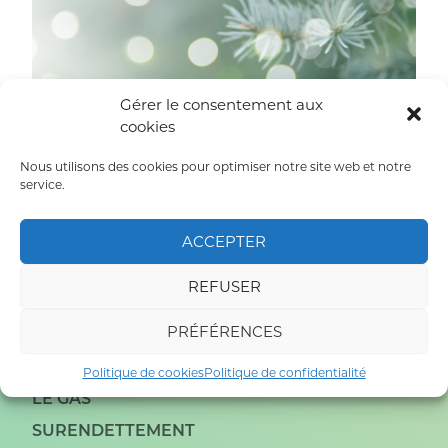
Gérer le consentement aux
cookies
Nous utilisons des cookies pour optimiser notre site web et notre
Bonne et heureuse année 2025 !
service.
« Bonne
Lire la suite
ACCEPTER
et
heureuse
REFUSER
année
2025
PRÉFÉRENCES
! »
Politique de cookies
Politique de confidentialité
LE GAS
SURENDETTEMENT