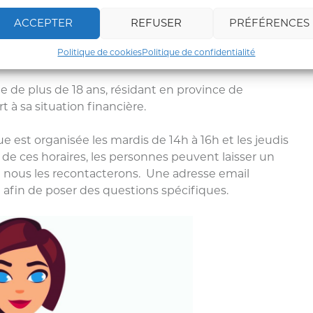
 sereinement la gestion de son budget par exemple.
ACCEPTER
REFUSER
PRÉFÉRENCES
ue sont présentes pour conseiller et guider les
Politique de cookies
Politique de confidentialité
s clair dans leur situation financière.
e de plus de 18 ans, résidant en province de
à sa situation financière.
 est organisée les mardis de 14h à 16h et les jeudis
 de ces horaires, les personnes peuvent laisser un
 nous les recontacterons. Une adresse email
 afin de poser des questions spécifiques.